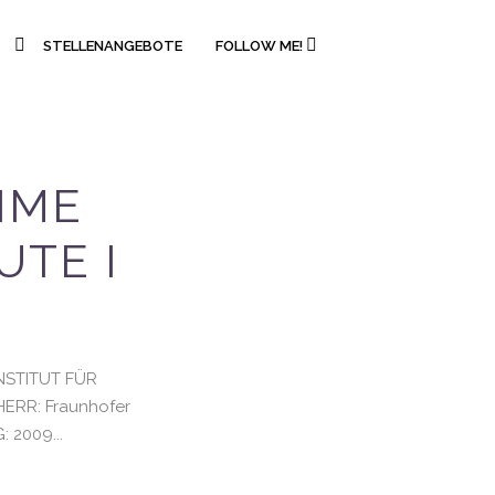
STELLENANGEBOTE
FOLLOW ME!
IME
UTE I
INSTITUT FÜR
HERR: Fraunhofer
 2009...